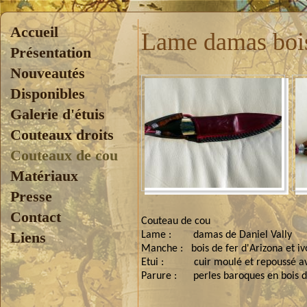
Accueil
Lame damas bois 
Présentation
Nouveautés
Disponibles
Galerie d'étuis
Couteaux droits
Couteaux de cou
Matériaux
Presse
Contact
Couteau de cou
Liens
Lame :
damas de Daniel Vally
Manche :
bois de fer d'Arizona et
Etui :
cuir moulé et repoussé a
Parure :
perles baroques en bois d